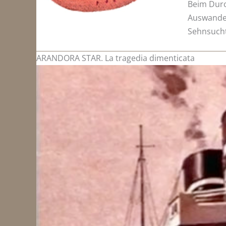
Beim Durc
Auswander
Sehnsucht
ARANDORA STAR. La tragedia dimenticata
Video-
Player