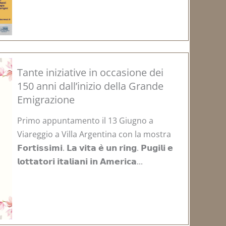
Tante iniziative in occasione dei
150 anni dall’inizio della Grande
Emigrazione
Primo appuntamento il 13 Giugno a
Viareggio a Villa Argentina con la mostra
𝗙𝗼𝗿𝘁𝗶𝘀𝘀𝗶𝗺𝗶. 𝗟𝗮 𝘃𝗶𝘁𝗮 𝗲̀ 𝘂𝗻 𝗿𝗶𝗻𝗴. 𝗣𝘂𝗴𝗶𝗹𝗶 𝗲
𝗹𝗼𝘁𝘁𝗮𝘁𝗼𝗿𝗶 𝗶𝘁𝗮𝗹𝗶𝗮𝗻𝗶 𝗶𝗻 𝗔𝗺𝗲𝗿𝗶𝗰𝗮...