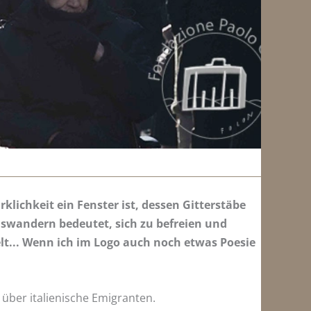
klichkeit ein Fenster ist, dessen Gitterstäbe
swandern bedeutet, sich zu befreien und
lt... Wenn ich im Logo auch noch etwas Poesie
 über italienische Emigranten.