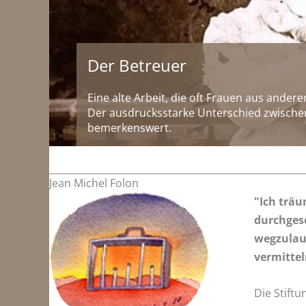
Der Betreuer
Eine alte Arbeit, die oft Frauen aus ander
Der ausdrucksstarke Unterschied zwischen
bemerkenswert.
Jean Michel Folon
"Ich träu
durchges
wegzulauf
vermittel
Die Stift