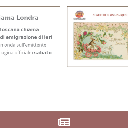
𝗶𝗮𝗺𝗮 𝗟𝗼𝗻𝗱𝗿𝗮
𝘀𝗰𝗮𝗻𝗮 𝗰𝗵𝗶𝗮𝗺𝗮
𝗶 𝗲𝗺𝗶𝗴𝗿𝗮𝘇𝗶𝗼𝗻𝗲 𝗱𝗶 𝗶𝗲𝗿𝗶
drà in onda sull'emittente
agina ufficiale) 𝘀𝗮𝗯𝗮𝘁𝗼