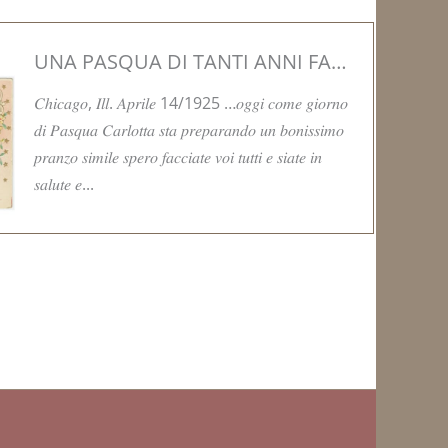
UNA PASQUA DI TANTI ANNI FA…
𝐶ℎ𝑖𝑐𝑎𝑔𝑜, 𝐼𝑙𝑙. 𝐴𝑝𝑟𝑖𝑙𝑒 14/1925 …𝑜𝑔𝑔𝑖 𝑐𝑜𝑚𝑒 𝑔𝑖𝑜𝑟𝑛𝑜
𝑑𝑖 𝑃𝑎𝑠𝑞𝑢𝑎 𝐶𝑎𝑟𝑙𝑜𝑡𝑡𝑎 𝑠𝑡𝑎 𝑝𝑟𝑒𝑝𝑎𝑟𝑎𝑛𝑑𝑜 𝑢𝑛 𝑏𝑜𝑛𝑖𝑠𝑠𝑖𝑚𝑜
𝑝𝑟𝑎𝑛𝑧𝑜 𝑠𝑖𝑚𝑖𝑙𝑒 𝑠𝑝𝑒𝑟𝑜 𝑓𝑎𝑐𝑐𝑖𝑎𝑡𝑒 𝑣𝑜𝑖 𝑡𝑢𝑡𝑡𝑖 𝑒 𝑠𝑖𝑎𝑡𝑒 𝑖𝑛
𝑠𝑎𝑙𝑢𝑡𝑒 𝑒...