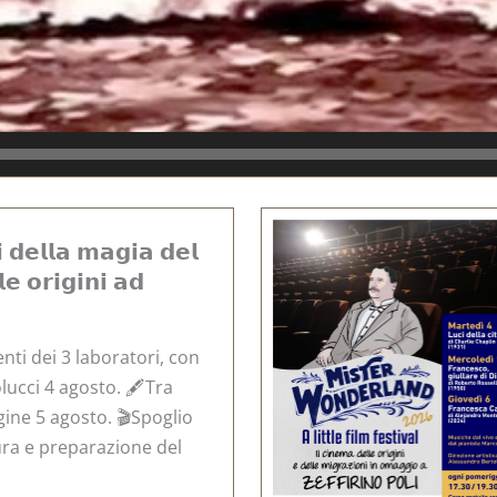
 𝗱𝗲𝗹𝗹𝗮 𝗺𝗮𝗴𝗶𝗮 𝗱𝗲𝗹
𝗲 𝗼𝗿𝗶𝗴𝗶𝗻𝗶 𝗮𝗱
nti dei 3 laboratori, con
ucci 4 agosto. 🖋️Tra
ine 5 agosto. 🎬Spoglio
ura e preparazione del