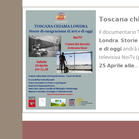
𝗧𝗼𝘀𝗰𝗮𝗻𝗮 𝗰𝗵
Il documentario 𝗧𝗼
𝗟𝗼𝗻𝗱𝗿𝗮. 𝗦𝘁𝗼𝗿𝗶𝗲 
𝗲 𝗱𝗶 𝗼𝗴𝗴𝗶 an
televisiva NoiTv (p
𝟮𝟱 𝗔𝗽𝗿𝗶𝗹𝗲 𝗮𝗹𝗹𝗲...