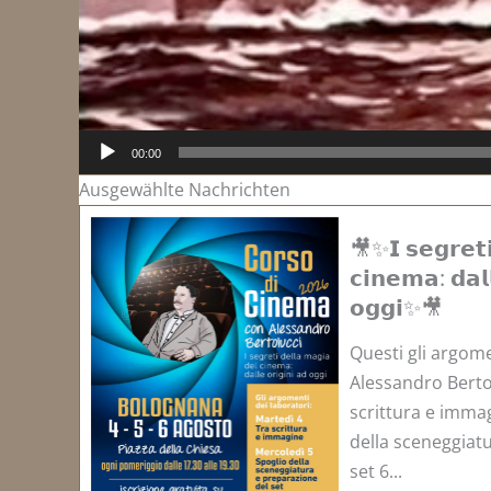
00:00
Ausgewählte Nachrichten
🎥✨𝗜 𝘀𝗲𝗴𝗿𝗲𝘁𝗶
𝗰𝗶𝗻𝗲𝗺𝗮: 𝗱𝗮𝗹
𝗼𝗴𝗴𝗶✨🎥
Questi gli argome
Alessandro Bertol
scrittura e immag
della sceneggiat
set 6...