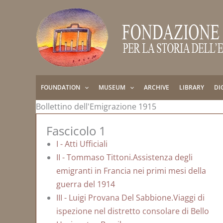
Skip
to
content
FOUNDATION
MUSEUM
ARCHIVE
LIBRARY
DI
Bollettino dell'Emigrazione 1915
Fascicolo 1
I - Atti Ufficiali
II - Tommaso Tittoni.Assistenza degli
emigranti in Francia nei primi mesi della
guerra del 1914
III - Luigi Provana Del Sabbione.Viaggi di
ispezione nel distretto consolare di Bello