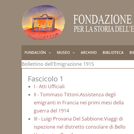
Ir
al
contenido
FUNDACIÓN
MUSEO
ARCHIVO
BIBLIOTECA
BI
Bollettino dell'Emigrazione 1915
Fascicolo 1
I - Atti Ufficiali
II - Tommaso Tittoni.Assistenza degli
emigranti in Francia nei primi mesi della
guerra del 1914
III - Luigi Provana Del Sabbione.Viaggi di
ispezione nel distretto consolare di Bello