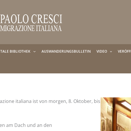
ITALE BIBLIOTHEK
AUSWANDERUNGSBULLETIN
VIDEO
VERÖF
ione italiana ist von morgen, 8. Oktober, bis
ten am Dach und an den