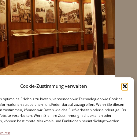
Cookie-Zustimmung verwalten
n optimales Erlebnis zu bieten, verwenden wir Technologien wie Cookies,
formationen zu speichern und/oder darauf zuzugreifen. Wenn Sie diesen
n zustimmen, können wir Daten wie das Surfverhalten oder eindeutige IDs
Website verarbeiten. Wenn Sie Ihre Zustimmung nicht erteilen oder
Erreichbarkeit
n, können bestimmte Merkmale und Funktionen beeinträchtigt werden.
Cookie-Richtlinie
walten
Erklärung zum Datenschutz