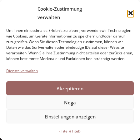
Cookie-Zustimmung
verwalten
Um Ihnen ein optimales Erlebnis zu bieten, verwenden wir Technologien
Stiftung Paolo Cresci
für die Geschichte der italienischen
wie Cookies, um Geräteinformationen zu speichern und/oder darauf
zuzugreifen. Wenn Sie diesen Technologien zustimmen, können wir
Emigration
Daten wie das Surfverhalten oder eindeutige IDs auf dieser Website
Cortile Carrara, 1 - 55100 Lucca
verarbeiten. Wenn Sie Ihre Zustimmung nicht erteilen oder zurückziehen,
können bestimmte Merkmale und Funktionen beeinträchtigt werden.
Tel. 0583 417483/4; Fax 0583 417770
Dienste verwalten
Erreichbarkeit
Cookie-Richtlinie
Akzeptieren
Erklärung zum Datenschutz
Nega
Einstellungen anzeigen
Entwickelt von Directo
{Titel}
{Titel}