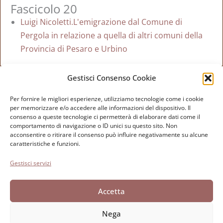
Fascicolo 20
Luigi Nicoletti.L'emigrazione dal Comune di
Pergola in relazione a quella di altri comuni della
Provincia di Pesaro e Urbino
Torna all'indice dei bollettini
Gestisci Consenso Cookie
Per fornire le migliori esperienze, utilizziamo tecnologie come i cookie
Fondazione Paolo Cresci
per la storia dell’emigrazione
per memorizzare e/o accedere alle informazioni del dispositivo. Il
consenso a queste tecnologie ci permetterà di elaborare dati come il
italiana
comportamento di navigazione o ID unici su questo sito. Non
Cortile Carrara, 1 - 55100 Lucca
acconsentire o ritirare il consenso può influire negativamente su alcune
caratteristiche e funzioni.
Tel 0583 417483/4; Fax 0583 417770
Gestisci servizi
Accessibilità
Cookie Policy
Accetta
Dichiarazione sulla Privacy
Nega