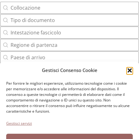
Collocazione
Contenuto della ricerca
Tipo di documento
Contenuto della ricerca
Intestazione fascicolo
Contenuto della ricerca
Regione di partenza
Contenuto della ricerca
Paese di arrivo
Contenuto della ricerca
Gestisci Consenso Cookie
Per fornire le migliori esperienze, utilizziamo tecnologie come i cookie
Fondazione Paolo Cresci
per la storia dell’emigrazione
per memorizzare e/o accedere alle informazioni del dispositivo. Il
consenso a queste tecnologie ci permetterà di elaborare dati come il
italiana
comportamento di navigazione o ID unici su questo sito. Non
Cortile Carrara, 1 - 55100 Lucca
acconsentire o ritirare il consenso può influire negativamente su alcune
caratteristiche e funzioni.
Tel 0583 417483/4; Fax 0583 417770
Gestisci servizi
Accessibilità