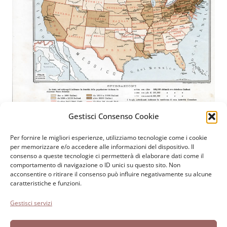
Gestisci Consenso Cookie
Per fornire le migliori esperienze, utilizziamo tecnologie come i cookie
Fondazione Paolo Cresci
per la storia dell’emigrazione
per memorizzare e/o accedere alle informazioni del dispositivo. Il
consenso a queste tecnologie ci permetterà di elaborare dati come il
italiana
comportamento di navigazione o ID unici su questo sito. Non
Cortile Carrara, 1 - 55100 Lucca
acconsentire o ritirare il consenso può influire negativamente su alcune
caratteristiche e funzioni.
Tel 0583 417483/4; Fax 0583 417770
Gestisci servizi
Accessibilità