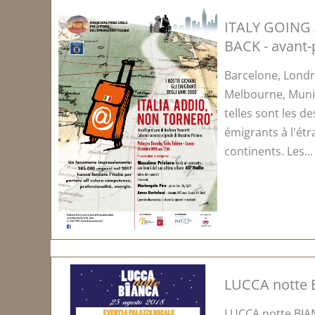
ITALY GOING 
BACK - avant
Barcelone, Londr
Melbourne, Munic
telles sont les d
émigrants à l'étr
continents. Les...
LUCCA notte 
LUCCA notte BIA