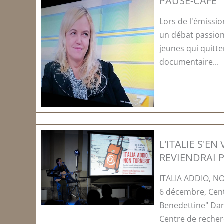
PAUSE-CAFÉ
Lors de l'émissio
un débat passionn
jeunes qui quitte
documentaire...
L'ITALIE S'EN 
REVIENDRAI P
ITALIA ADDIO, N
6 décembre, Cent
Benedettine" Dans
Centre de reche