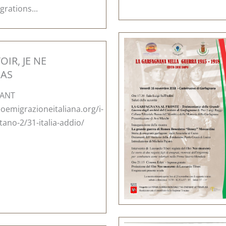
grations...
OIR, JE NE
PAS
VANT
emigrazioneitaliana.org/i-
ntano-2/31-italia-addio/