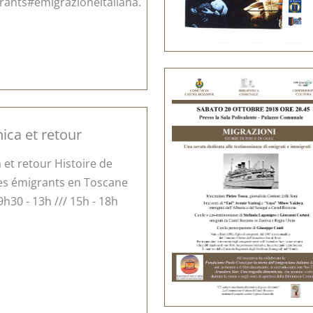
rants#emigrazioneitaliana.
nica et retour
a et retour Histoire de
des émigrants en Toscane
9h30 - 13h /// 15h - 18h