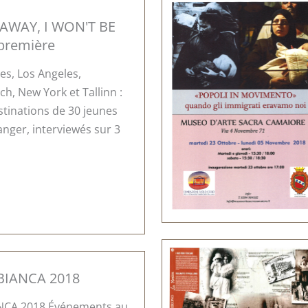
AWAY, I WON'T BE
-première
es, Los Angeles,
h, New York et Tallinn :
estinations de 30 jeunes
anger, interviewés sur 3
BIANCA 2018
NCA 2018 Événements au