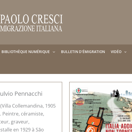
BIBLIOTHÈQUE NUMÉRIQUE
BULLETIN D'ÉMIGRATION
VIDÉO
lvio Pennacchi
(Villa Collemandina, 1905
. Peintre, céramiste,
teur, graveur,
nstalle en 1929 à São