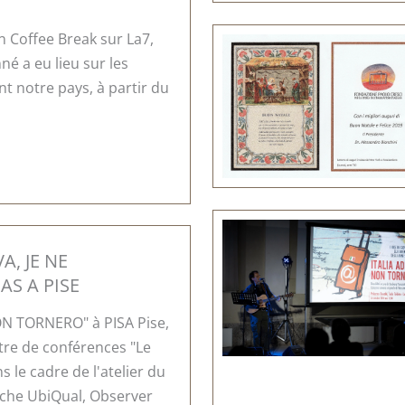
n Coffee Break sur La7,
é a eu lieu sur les
nt notre pays, à partir du
VA, JE NE
AS A PISE
ON TORNERO" à PISA Pise,
re de conférences "Le
 le cadre de l'atelier du
rche UbiQual, Observer