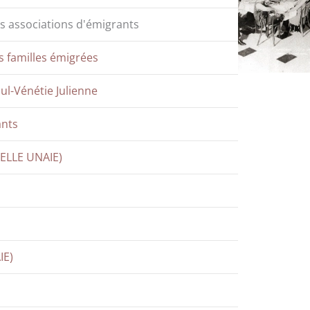
es associations d'émigrants
es familles émigrées
oul-Vénétie Julienne
ants
VELLE UNAIE)
IE)