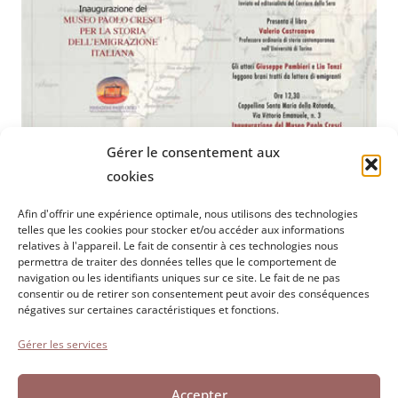
Gérer le consentement aux
cookies
Afin d'offrir une expérience optimale, nous utilisons des technologies
telles que les cookies pour stocker et/ou accéder aux informations
Fondation Paolo Cresci
pour l'histoire de l'émigration
relatives à l'appareil. Le fait de consentir à ces technologies nous
permettra de traiter des données telles que le comportement de
italienne
navigation ou les identifiants uniques sur ce site. Le fait de ne pas
Cortile Carrara, 1 - 55100 Lucca
consentir ou de retirer son consentement peut avoir des conséquences
négatives sur certaines caractéristiques et fonctions.
Tel 0583 417483/4 ; Fax 0583 417770
Gérer les services
Accessibilité
Politique en matière de cookies
Accepter