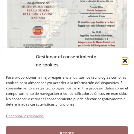
Gestionar el consentimiento
de cookies
Para proporcionar la mejor experiencia, utilizamos tecnologías como las
Fundación Paolo Cresci
para la historia de la emigración
cookies para almacenar y/o acceder a la información del dispositivo. El
consentimiento a estas tecnologías nos permitirá procesar datos como el
italiana
comportamiento de navegación o los identificadores únicos en este sitio.
Cortile Carrara, 1 - 55100 Lucca
No consentir o retirar el consentimiento puede afectar negativamente a
determinadas características y funciones.
Tel. 0583 417483/4; Fax 0583 417770
Gestionar los servicios
Accesibilidad
Política de cookies
Acepte