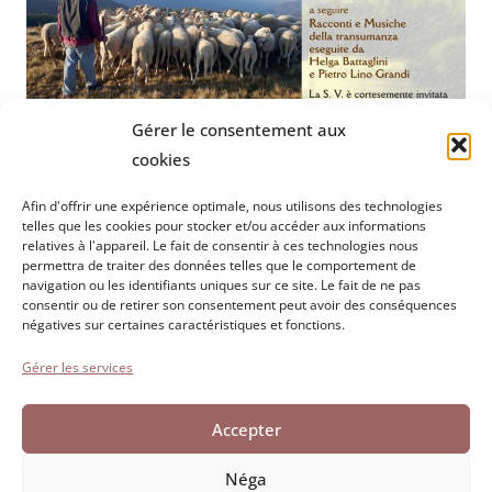
Gérer le consentement aux
cookies
Afin d'offrir une expérience optimale, nous utilisons des technologies
telles que les cookies pour stocker et/ou accéder aux informations
Fondation Paolo Cresci
pour l'histoire de l'émigration
relatives à l'appareil. Le fait de consentir à ces technologies nous
permettra de traiter des données telles que le comportement de
italienne
navigation ou les identifiants uniques sur ce site. Le fait de ne pas
Cortile Carrara, 1 - 55100 Lucca
consentir ou de retirer son consentement peut avoir des conséquences
négatives sur certaines caractéristiques et fonctions.
Tel 0583 417483/4 ; Fax 0583 417770
Gérer les services
Accessibilité
Politique en matière de cookies
Accepter
Déclaration de confidentialité
Néga