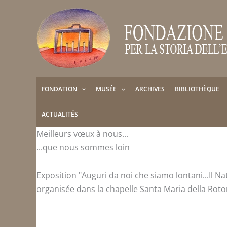
Aller
au
contenu
FONDATION
MUSÉE
ARCHIVES
BIBLIOTHÈQUE
ACTUALITÉS
Meilleurs vœux à nous...
...que nous sommes loin
Exposition "Auguri da noi che siamo lontani...Il Na
organisée dans la chapelle Santa Maria della Rot