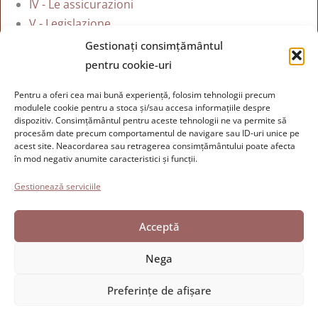
IV - Le assicurazioni
V - Legislazione
VI - Notiziario
Gestionați consimțământul
pentru cookie-uri
Torna all'indice dei bollettini
Pentru a oferi cea mai bună experiență, folosim tehnologii precum
modulele cookie pentru a stoca și/sau accesa informațiile despre
dispozitiv. Consimțământul pentru aceste tehnologii ne va permite să
Fundația Paolo Cresci
pentru istoria emigrației italiene
procesăm date precum comportamentul de navigare sau ID-uri unice pe
Cortile Carrara, 1 - 55100 Lucca
acest site. Neacordarea sau retragerea consimțământului poate afecta
în mod negativ anumite caracteristici și funcții.
Tel 0583 417483/4; Fax 0583 417770
Gestionează serviciile
Accesibilitate
Politica privind cookie-urile
Acceptă
Declarația de confidențialitate
Nega
Preferințe de afișare
Dezvoltat de Directo