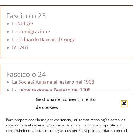
Fascicolo 23
I - Notizie
II - L'emigrazione
III - Eduardo Baccari.Il Congo
IV - Atti
Fascicolo 24
Le Società italiane all'estero nel 1908
I - L'emigrazione all'estero nel 1908
Gestionar el consentimiento
Torna all'indice dei bollettini
de cookies
Para proporcionar la mejor experiencia, utilizamos tecnologías como las
Fundación Paolo Cresci
para la historia de la emigración
cookies para almacenar y/o acceder a la información del dispositivo. El
consentimiento a estas tecnologías nos permitirá procesar datos como el