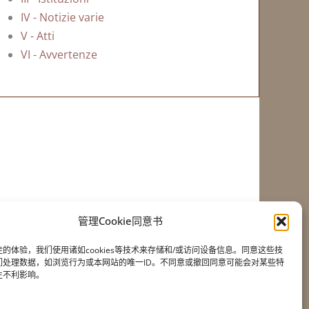
IV - Notizie varie
V - Atti
VI - Avvertenze
管理Cookie同意书
的体验，我们使用诸如cookies等技术来存储和/或访问设备信息。同意这些技
们处理数据，如浏览行为或本网站的唯一ID。不同意或撤回同意可能会对某些特
无障碍设施
生不利影响。
饼干政策