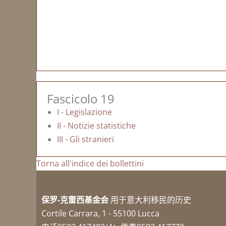
Fascicolo 19
I - Legislazione
II - Notizie statistiche
III - Gli stranieri
Torna all'indice dei bollettini
保罗-克雷西基金会
用于意大利移民的历史
Cortile Carrara, 1 - 55100 Lucca