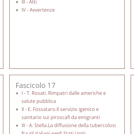
III - Atti
IV - Avvertenze
Fascicolo 17
I - T. Rosati. Rimpatri dalle americhe e
salute pubblica
II - E. Fossataro.Il servizio igenico e
sanitario sui piroscafi da emigranti
III - A. Stella.La diffusione della tubercolosi
fra gli italiani negli Stati Uniti