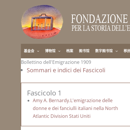
跳
至
内
容
基金会
博物馆
档案
图书馆
数字图书馆
移
Bollettino dell'Emigrazione 1909
Sommari e indici dei Fascicoli
Fascicolo 1
Amy A. Bernardy.L'emigrazione delle
donne e dei fanciulli italiani nella North
Atlantic Division Stati Uniti