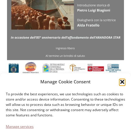
Manage Cookie Consent
Paolo Cresci Foundation
For the history of Italian
To provide the best experiences, we use technologies such as cookies to
store and/or access device information. Consenting to these technologies
emigration
will allow us to process data such as browsing behavior or unique IDs on
Cortile Carrara, 1 - 55100 Lucca
this site. Not consenting or withdrawing consent may adversely affect
some features and functions.
Tel 0583 417483/4; Fax 0583 417770
Manage services