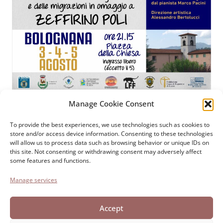
Manage Cookie Consent
Paolo Cresci Foundation
For the history of Italian
To provide the best experiences, we use technologies such as cookies to
store and/or access device information. Consenting to these technologies
emigration
will allow us to process data such as browsing behavior or unique IDs on
Cortile Carrara, 1 - 55100 Lucca
this site. Not consenting or withdrawing consent may adversely affect
some features and functions.
Tel 0583 417483/4; Fax 0583 417770
Manage services
Accessibility
Cookie Policy
Accept
Privacy Statement