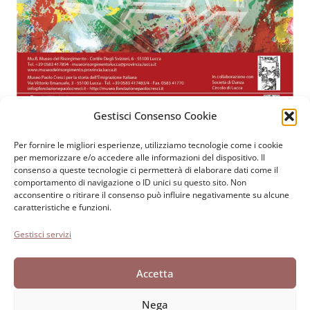
Gestisci Consenso Cookie
Per fornire le migliori esperienze, utilizziamo tecnologie come i cookie
Fondazione Paolo Cresci
per la storia dell’emigrazione
per memorizzare e/o accedere alle informazioni del dispositivo. Il
consenso a queste tecnologie ci permetterà di elaborare dati come il
italiana
comportamento di navigazione o ID unici su questo sito. Non
Cortile Carrara, 1 - 55100 Lucca
acconsentire o ritirare il consenso può influire negativamente su alcune
caratteristiche e funzioni.
Tel 0583 417483/4; Fax 0583 417770
Gestisci servizi
Accessibilità
Cookie Policy
Accetta
Dichiarazione sulla Privacy
Nega