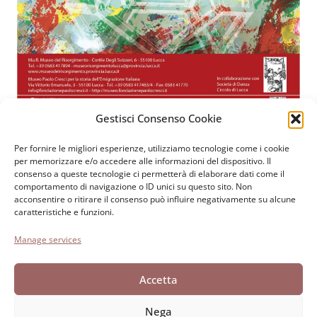
Gestisci Consenso Cookie
Per fornire le migliori esperienze, utilizziamo tecnologie come i cookie
Fondazione Paolo Cresci
per la storia dell’emigrazione
per memorizzare e/o accedere alle informazioni del dispositivo. Il
consenso a queste tecnologie ci permetterà di elaborare dati come il
italiana
comportamento di navigazione o ID unici su questo sito. Non
Cortile Carrara, 1 - 55100 Lucca
acconsentire o ritirare il consenso può influire negativamente su alcune
caratteristiche e funzioni.
Tel 0583 417483/4; Fax 0583 417770
Manage services
Accessibilità
Cookie Policy
Accetta
Dichiarazione sulla Privacy
Nega