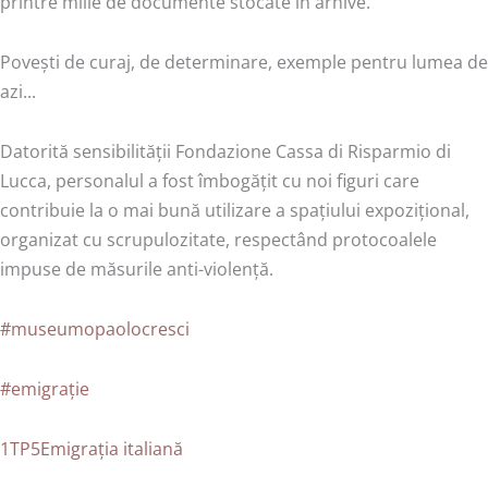
printre miile de documente stocate în arhive.
Povești de curaj, de determinare, exemple pentru lumea de
azi...
Datorită sensibilității Fondazione Cassa di Risparmio di
Lucca, personalul a fost îmbogățit cu noi figuri care
contribuie la o mai bună utilizare a spațiului expozițional,
organizat cu scrupulozitate, respectând protocoalele
impuse de măsurile anti-violență.
#museumopaolocresci
#emigrație
1TP5Emigrația italiană