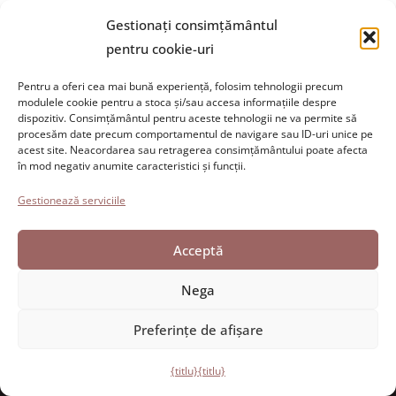
Gestionați consimțământul
pentru cookie-uri
Pentru a oferi cea mai bună experiență, folosim tehnologii precum
modulele cookie pentru a stoca și/sau accesa informațiile despre
dispozitiv. Consimțământul pentru aceste tehnologii ne va permite să
Fundația Paolo Cresci
pentru istoria emigrației italiene
procesăm date precum comportamentul de navigare sau ID-uri unice pe
Cortile Carrara, 1 - 55100 Lucca
acest site. Neacordarea sau retragerea consimțământului poate afecta
în mod negativ anumite caracteristici și funcții.
Tel 0583 417483/4; Fax 0583 417770
Gestionează serviciile
Accesibilitate
Politica privind cookie-urile
Acceptă
Declarația de confidențialitate
Nega
Preferințe de afișare
Dezvoltat de Directo
{titlu}
{titlu}