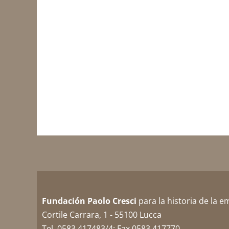
Fundación Paolo Cresci
para la historia de la e
Cortile Carrara, 1 - 55100 Lucca
Tel. 0583 417483/4; Fax 0583 417770