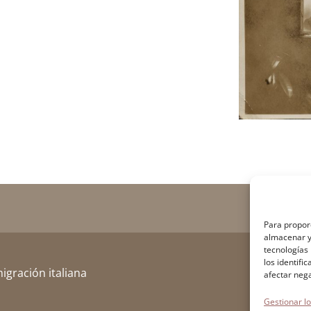
Para proporc
almacenar y/
tecnologías
los identifi
migración italiana
afectar neg
Gestionar lo