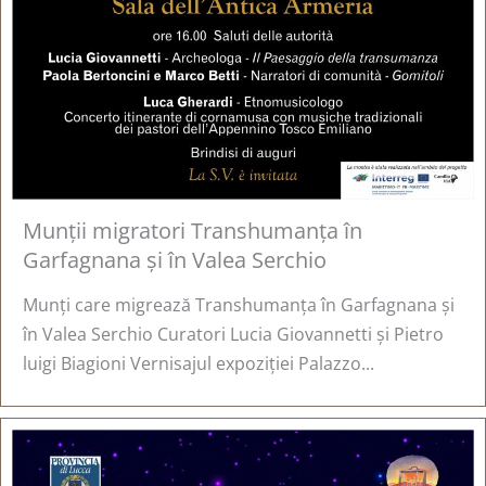
Munții migratori Transhumanța în
Garfagnana și în Valea Serchio
Munți care migrează Transhumanța în Garfagnana și
în Valea Serchio Curatori Lucia Giovannetti și Pietro
luigi Biagioni Vernisajul expoziției Palazzo...