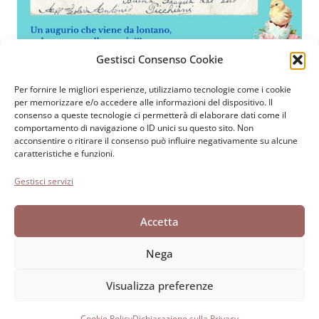
Gestisci Consenso Cookie
Per fornire le migliori esperienze, utilizziamo tecnologie come i cookie
per memorizzare e/o accedere alle informazioni del dispositivo. Il
Fondazione Paolo Cresci
per la storia dell’emigrazione
consenso a queste tecnologie ci permetterà di elaborare dati come il
italiana
comportamento di navigazione o ID unici su questo sito. Non
acconsentire o ritirare il consenso può influire negativamente su alcune
Cortile Carrara, 1 - 55100 Lucca
caratteristiche e funzioni.
Tel 0583 417483/4; Fax 0583 417770
Gestisci servizi
Accessibilità
Accetta
Cookie Policy
Dichiarazione sulla Privacy
Nega
Visualizza preferenze
Sviluppato da Directo
Cookie Policy
Dichiarazione sulla Privacy