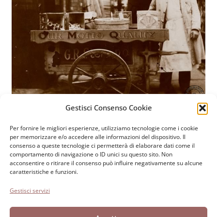
Gestisci Consenso Cookie
Per fornire le migliori esperienze, utilizziamo tecnologie come i cookie
Fondazione Paolo Cresci
per la storia dell’emigrazione
per memorizzare e/o accedere alle informazioni del dispositivo. Il
consenso a queste tecnologie ci permetterà di elaborare dati come il
italiana
comportamento di navigazione o ID unici su questo sito. Non
Cortile Carrara, 1 - 55100 Lucca
acconsentire o ritirare il consenso può influire negativamente su alcune
caratteristiche e funzioni.
Tel 0583 417483/4; Fax 0583 417770
Gestisci servizi
Accessibilità