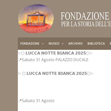
Vai
al
contenuto
FONDAZIONE
MUSEO
ARCHIVIO
BIBLIOTECA
✨🌕 𝗟𝗨𝗖𝗖𝗔 𝗡𝗢𝗧𝗧𝗘 𝗕𝗜𝗔𝗡𝗖𝗔 𝟮𝟬𝟮𝟱🌕✨
📍Sabato 31 Agosto PALAZZO DUCALE
✨ 🌕 𝗟𝗨𝗖𝗖𝗔 𝗡𝗢𝗧𝗧𝗘 𝗕𝗜𝗔𝗡𝗖𝗔 𝟮𝟬𝟮𝟱🌕✨
📍Sabato 31 Agosto