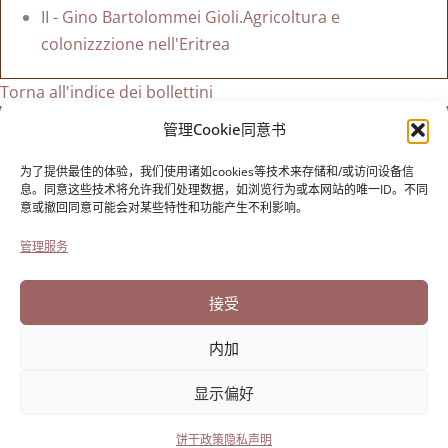
II - Gino Bartolommei Gioli.Agricoltura e
colonizzzione nell'Eritrea
Torna all'indice dei bollettini
管理Cookie同意书
保罗-克雷西基金会
用于意大利移民的历史
为了提供最佳的体验，我们使用诸如cookies等技术来存储和/或访问设备信
Cortile Carrara, 1 - 55100 Lucca
息。同意这些技术将允许我们处理数据，如浏览行为或本网站的唯一ID。不同
意或撤回同意可能会对某些特性和功能产生不利影响。
电话0583 417483/4；传真0583 417770
管理服务
无障碍设施
饼干政策
接受
隐私声明
内加
显示偏好
由Directo开发
饼干政策
隐私声明