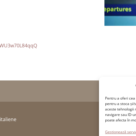
jYWU3w70L84qqQ
Pentru a oferi ce
pentru a stoca și/
aceste tehnologii
navigare sau ID-u
italiene
poate afecta în mod
Gestionează servic