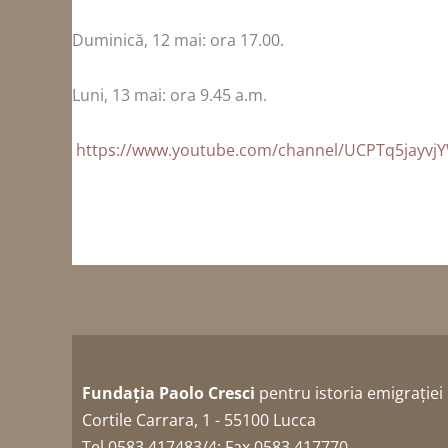
Duminică, 12 mai: ora 17.00.
Luni, 13 mai: ora 9.45 a.m.
https://www.youtube.com/channel/UCPTq5jayv
Fundația Paolo Cresci
pentru istoria emigrației 
Cortile Carrara, 1 - 55100 Lucca
Tel 0583 417483/4; Fax 0583 417770