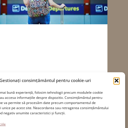
Gestionați consimțământul pentru cookie-uri
a mai bună experiență, folosim tehnologii precum modulele cookie
sau accesa informațiile despre dispozitiv. Consimțământul pentru
 ne va permite să procesăm date precum comportamentul de
ri unice pe acest site. Neacordarea sau retragerea consimțământului
Accesibilitate
 negativ anumite caracteristici și funcții.
Politica privind cookie-urile
iile
Declarația de confidențialitate