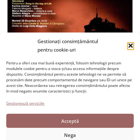
Gestionați consimțământul
pentru cookie-uri
Pentru a oferi cea mai bună experiență, folosim tehnologii precum
modulele cookie pentru a stoca și/sau accesa informațiile despre
dispozitiv. Consimțământul pentru aceste tehnologii ne va permite să
Fundația Paolo Cresci
pentru istoria emigrației italiene
procesăm date precum comportamentul de navigare sau ID-uri unice pe
Cortile Carrara, 1 - 55100 Lucca
acest site. Neacordarea sau retragerea consimțământului poate afecta
în mod negativ anumite caracteristici și funcții.
Tel 0583 417483/4; Fax 0583 417770
Gestionează serviciile
Accesibilitate
Politica privind cookie-urile
Acceptă
Declarația de confidențialitate
Nega