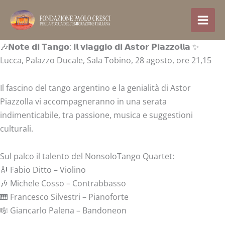
Treci
la
conținut
🎶𝗡𝗼𝘁𝗲 𝗱𝗶 𝗧𝗮𝗻𝗴𝗼: 𝗶𝗹 𝘃𝗶𝗮𝗴𝗴𝗶𝗼 𝗱𝗶 𝗔𝘀𝘁𝗼𝗿 𝗣𝗶𝗮𝘇𝘇𝗼𝗹𝗹𝗮 ✨
Lucca, Palazzo Ducale, Sala Tobino, 28 agosto, ore 21,15
Il fascino del tango argentino e la genialità di Astor
Piazzolla vi accompagneranno in una serata
indimenticabile, tra passione, musica e suggestioni
culturali.
Sul palco il talento del NonsoloTango Quartet:
🎻 Fabio Ditto – Violino
🎶 Michele Cosso – Contrabbasso
🎹 Francesco Silvestri – Pianoforte
🎼 Giancarlo Palena – Bandoneon