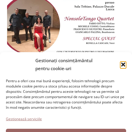
Gestionați consimțământul
pentru cookie-uri
Pentru a oferi cea mai bună experiență, folosim tehnologii precum
modulele cookie pentru a stoca și/sau accesa informațiile despre
dispozitiv. Consimțământul pentru aceste tehnologii ne va permite să
Fundația Paolo Cresci
pentru istoria emigrației italiene
procesăm date precum comportamentul de navigare sau ID-uri unice pe
Cortile Carrara, 1 - 55100 Lucca
acest site. Neacordarea sau retragerea consimțământului poate afecta
în mod negativ anumite caracteristici și funcții.
Tel 0583 417483/4; Fax 0583 417770
Gestionează serviciile
Accesibilitate