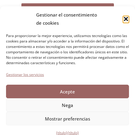
DESCARGAR ARCHIVO ADJUNTO
Gestionar el consentimiento
de cookies
Para proporcionar la mejor experiencia, utilizamos tecnologías como las
cookies para almacenar y/o acceder a la información del dispositivo. El
Fundación Paolo Cresci
para la historia de la emigración
consentimiento a estas tecnologías nos permitirá procesar datos como el
comportamiento de navegación o los identificadores únicos en este sitio.
italiana
No consentir o retirar el consentimiento puede afectar negativamente a
Cortile Carrara, 1 - 55100 Lucca
determinadas características y funciones.
Tel. 0583 417483/4; Fax 0583 417770
Gestionar los servicios
Accesibilidad
Acepte
Política de cookies
Declaración de confidencialidad
Nega
Mostrar preferencias
Desarrollado por Directo
{título}
{título}