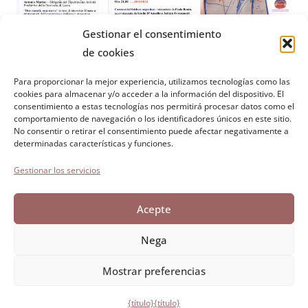
Gestionar el consentimiento
de cookies
Para proporcionar la mejor experiencia, utilizamos tecnologías como las
cookies para almacenar y/o acceder a la información del dispositivo. El
Fundación Paolo Cresci
para la historia de la emigración
consentimiento a estas tecnologías nos permitirá procesar datos como el
comportamiento de navegación o los identificadores únicos en este sitio.
italiana
No consentir o retirar el consentimiento puede afectar negativamente a
Cortile Carrara, 1 - 55100 Lucca
determinadas características y funciones.
Tel. 0583 417483/4; Fax 0583 417770
Gestionar los servicios
Accesibilidad
Acepte
Política de cookies
Declaración de confidencialidad
Nega
Mostrar preferencias
Desarrollado por Directo
{título}
{título}