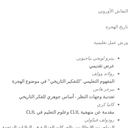
النقاش الأوروبي
تاريخ الهجرة
ورش عمل تعليمية
بيترو لويجي بياجيوني
عرض تقديمي
رولاند وولف
المفهوم التعليمي "للتفكير التاريخي" في موضوع الهجرة
بيرجر هاس
تعددية وجهات النظر - أساس جوهري للفكر التاريخي
كاتيا كري
مقدمة عن منهجية CLIL وعلوم التعليم في CLIL
رودولف فيكولي
المهاجرون الإيطاليون والحركات العمالية في الولايات المتحدة.