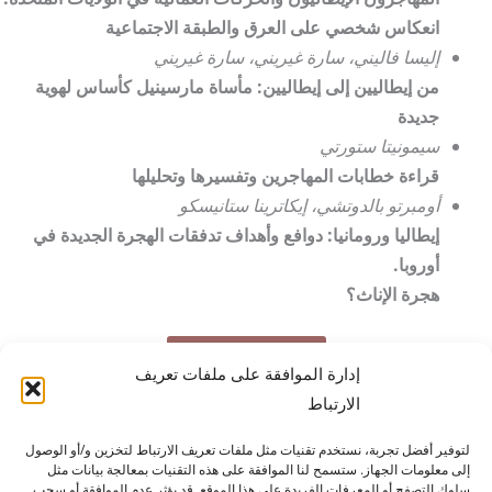
انعكاس شخصي على العرق والطبقة الاجتماعية
إليسا فاليني، سارة غيريني، سارة غيريني
من إيطاليين إلى إيطاليين: مأساة مارسينيل كأساس لهوية
جديدة
سيمونيتا ستورتي
قراءة خطابات المهاجرين وتفسيرها وتحليلها
أومبرتو بالدوتشي، إيكاترينا ستانيسكو
إيطاليا ورومانيا: دوافع وأهداف تدفقات الهجرة الجديدة في
أوروبا.
هجرة الإناث؟
تحميل المجلة
إدارة الموافقة على ملفات تعريف
الارتباط
لتوفير أفضل تجربة، نستخدم تقنيات مثل ملفات تعريف الارتباط لتخزين و/أو الوصول
مؤسسة باولو كريشي
لتاريخ الهجرة الإيطالية
إلى معلومات الجهاز. ستسمح لنا الموافقة على هذه التقنيات بمعالجة بيانات مثل
كورتيلي كارارا، 1 - 55100 لوكا
سلوك التصفح أو المعرفات الفريدة على هذا الموقع. قد يؤثر عدم الموافقة أو سحب