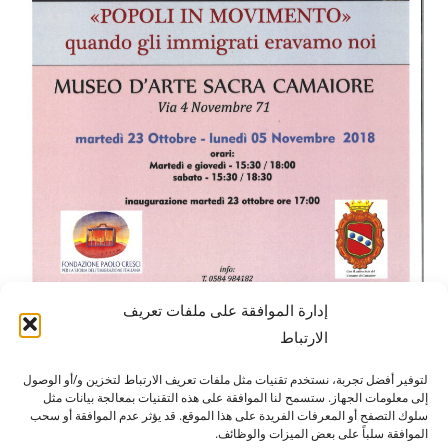
إدارة الموافقة على ملفات تعريف
الارتباط
لتوفير أفضل تجربة، نستخدم تقنيات مثل ملفات تعريف الارتباط لتخزين و/أو الوصول
مؤسسة باولو كريشي
لتاريخ الهجرة الإيطالية
إلى معلومات الجهاز. ستسمح لنا الموافقة على هذه التقنيات بمعالجة بيانات مثل
كورتيلي كارارا، 1 - 55100 لوكا
سلوك التصفح أو المعرفات الفريدة على هذا الموقع. قد يؤثر عدم الموافقة أو سحب
الموافقة سلباً على بعض الميزات والوظائف.
هاتف رقم 0583 417483/4؛ فاكس 0583 417770/0583