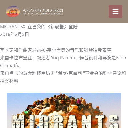
跳
至
内
容
MIGRANTS》在巴黎的《新晨报》登陆
2016年2月5日
艺术家和作曲家尼古拉-塞尔吉奥的音乐和钢琴独奏表演
来自卡拉布里亚，叙述者Atiq Rahimi，舞台设计和导演是Nino
Cannatà、
来自卢卡的意大利移民历史 "保罗-克雷西 "基金会的科学建议和
档案材料