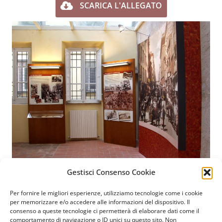
SCARICA L'ALLEGATO
Gestisci Consenso Cookie
Per fornire le migliori esperienze, utilizziamo tecnologie come i cookie
Fondazione Paolo Cresci
per la storia dell’emigrazione
per memorizzare e/o accedere alle informazioni del dispositivo. Il
consenso a queste tecnologie ci permetterà di elaborare dati come il
italiana
comportamento di navigazione o ID unici su questo sito. Non