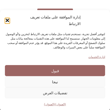
تحميل المجلة
إدارة الموافقة على ملفات تعريف
الارتباط
لتوفير أفضل تجربة، نستخدم تقنيات مثل ملفات تعريف الارتباط لتخزين و/أو الوصول
مؤسسة باولو كريشي
لتاريخ الهجرة الإيطالية
إلى معلومات الجهاز. ستسمح لنا الموافقة على هذه التقنيات بمعالجة بيانات مثل
كورتيلي كارارا، 1 - 55100 لوكا
سلوك التصفح أو المعرفات الفريدة على هذا الموقع. قد يؤثر عدم الموافقة أو سحب
الموافقة سلباً على بعض الميزات والوظائف.
هاتف رقم 0583 417483/4؛ فاكس 0583 417770/0583
إدارة الخدمات
إمكانية الوصول
سياسة ملفات تعريف الارتباط
قبول
بيان الخصوصية
نيجا
تفضيلات العرض
تم تطويره بواسطة دايركتو
{العنوان}
{العنوان}