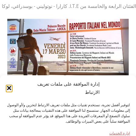
الفئتان الرابعة والخامسة من I.T.E. كارارا - نوتوليني - بوسدراغي، لوكا
إدارة الموافقة على ملفات تعريف
الارتباط
لتوفير أفضل تجربة، نستخدم تقنيات مثل ملفات تعريف الارتباط لتخزين و/أو الوصول
مؤسسة باولو كريشي
لتاريخ الهجرة الإيطالية
إلى معلومات الجهاز. ستسمح لنا الموافقة على هذه التقنيات بمعالجة بيانات مثل
كورتيلي كارارا، 1 - 55100 لوكا
سلوك التصفح أو المعرفات الفريدة على هذا الموقع. قد يؤثر عدم الموافقة أو سحب
الموافقة سلباً على بعض الميزات والوظائف.
هاتف رقم 0583 417483/4؛ فاكس 0583 417770/0583
إدارة الخدمات