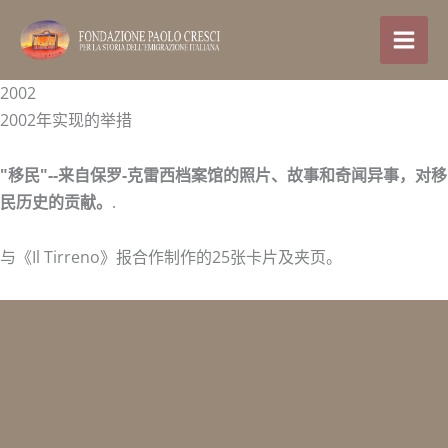
跳
至
内
容
2002
2002年实现的举措
"移民"--来自保罗-克雷西档案馆的照片、故事和奇闻异事，对移
民历史的贡献。
.
与《Il Tirreno》报合作制作的25张卡片及夹页。