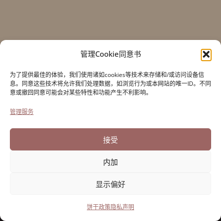
管理Cookie同意书
保罗-克雷西基金会
用于意大利移民的历史
为了提供最佳的体验，我们使用诸如cookies等技术来存储和/或访问设备信
Cortile Carrara, 1 - 55100 Lucca
息。同意这些技术将允许我们处理数据，如浏览行为或本网站的唯一ID。不同
意或撤回同意可能会对某些特性和功能产生不利影响。
电话0583 417483/4；传真0583 417770
管理服务
无障碍设施
饼干政策
接受
隐私声明
内加
显示偏好
由Directo开发
饼干政策
隐私声明