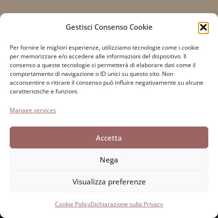
Gestisci Consenso Cookie
Per fornire le migliori esperienze, utilizziamo tecnologie come i cookie
Fondazione Paolo Cresci
per la storia dell’emigrazione
per memorizzare e/o accedere alle informazioni del dispositivo. Il
consenso a queste tecnologie ci permetterà di elaborare dati come il
italiana
comportamento di navigazione o ID unici su questo sito. Non
Cortile Carrara, 1 - 55100 Lucca
acconsentire o ritirare il consenso può influire negativamente su alcune
caratteristiche e funzioni.
Tel 0583 417483/4; Fax 0583 417770
Manage services
Accessibilità
Cookie Policy
Accetta
Dichiarazione sulla Privacy
Nega
Visualizza preferenze
Sviluppato da Directo
Cookie Policy
Dichiarazione sulla Privacy