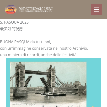
跳
至
内
容
S. PASQUA 2025
最美好的祝愿
BUONA PASQUA da tutti noi,
con un’immagine conservata nel nostro Archivio,
una miniera di ricordi, anche delle festività!