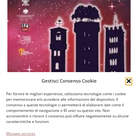
Gestisci Consenso Cookie
Per fornire le migliori esperienze, utilizziamo tecnologie come i cookie
Fondazione Paolo Cresci
per la storia dell’emigrazione
per memorizzare e/o accedere alle informazioni del dispositivo. Il
consenso a queste tecnologie ci permetterà di elaborare dati come il
italiana
comportamento di navigazione o ID unici su questo sito. Non
Cortile Carrara, 1 - 55100 Lucca
acconsentire o ritirare il consenso può influire negativamente su alcune
caratteristiche e funzioni.
Tel 0583 417483/4; Fax 0583 417770
Manage services