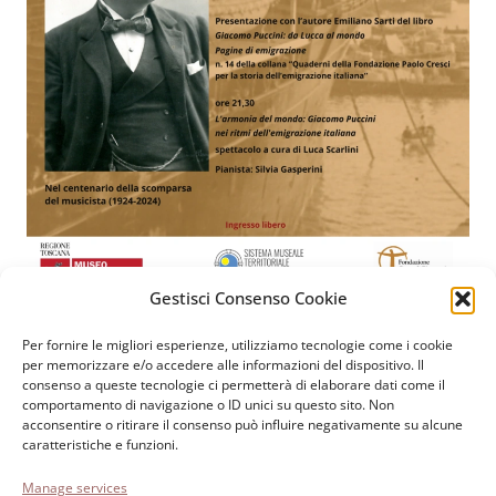
Gestisci Consenso Cookie
Per fornire le migliori esperienze, utilizziamo tecnologie come i cookie
Fondazione Paolo Cresci
per la storia dell’emigrazione
per memorizzare e/o accedere alle informazioni del dispositivo. Il
consenso a queste tecnologie ci permetterà di elaborare dati come il
italiana
comportamento di navigazione o ID unici su questo sito. Non
Cortile Carrara, 1 - 55100 Lucca
acconsentire o ritirare il consenso può influire negativamente su alcune
caratteristiche e funzioni.
Tel 0583 417483/4; Fax 0583 417770
Manage services