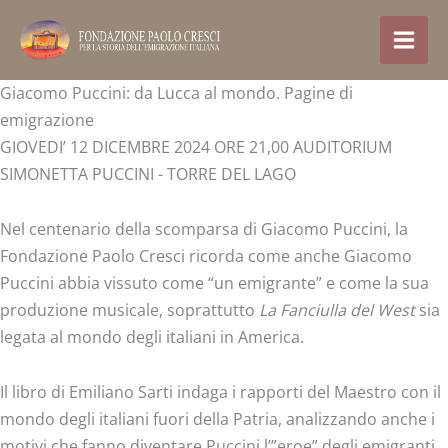
Skip
to
content
Giacomo Puccini: da Lucca al mondo. Pagine di
emigrazione
GIOVEDI’ 12 DICEMBRE 2024 ORE 21,00 AUDITORIUM
SIMONETTA PUCCINI - TORRE DEL LAGO
Nel centenario della scomparsa di Giacomo Puccini, la
Fondazione Paolo Cresci ricorda come anche Giacomo
Puccini abbia vissuto come “un emigrante” e come la sua
produzione musicale, soprattutto
La Fanciulla del West
sia
legata al mondo degli italiani in America.
Il libro di Emiliano Sarti indaga i rapporti del Maestro con il
mondo degli italiani fuori della Patria, analizzando anche i
motivi che fanno diventare Puccini l’”eroe” degli emigranti,