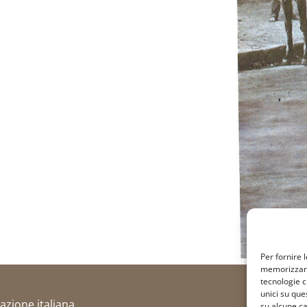
Per fornire 
memorizzare 
tecnologie c
unici su que
razione italiana
su alcune ca