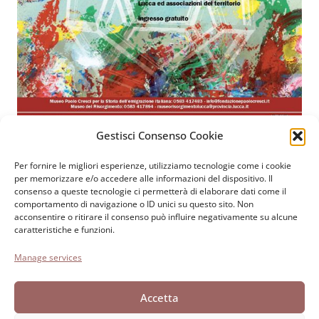
Gestisci Consenso Cookie
Per fornire le migliori esperienze, utilizziamo tecnologie come i cookie
Fondazione Paolo Cresci
per la storia dell’emigrazione
per memorizzare e/o accedere alle informazioni del dispositivo. Il
consenso a queste tecnologie ci permetterà di elaborare dati come il
italiana
comportamento di navigazione o ID unici su questo sito. Non
Cortile Carrara, 1 - 55100 Lucca
acconsentire o ritirare il consenso può influire negativamente su alcune
caratteristiche e funzioni.
Tel 0583 417483/4; Fax 0583 417770
Manage services
Accessibilità
Cookie Policy
Accetta
Dichiarazione sulla Privacy