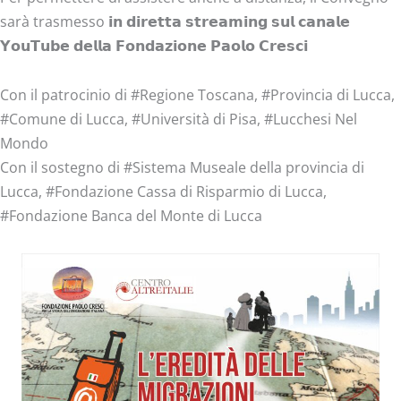
sarà trasmesso 𝗶𝗻 𝗱𝗶𝗿𝗲𝘁𝘁𝗮 𝘀𝘁𝗿𝗲𝗮𝗺𝗶𝗻𝗴 𝘀𝘂𝗹 𝗰𝗮𝗻𝗮𝗹𝗲
𝗬𝗼𝘂𝗧𝘂𝗯𝗲 𝗱𝗲𝗹𝗹𝗮 𝗙𝗼𝗻𝗱𝗮𝘇𝗶𝗼𝗻𝗲 𝗣𝗮𝗼𝗹𝗼 𝗖𝗿𝗲𝘀𝗰𝗶
Con il patrocinio di #
Regione Toscana
, #
Provincia di Lucca
,
#
Comune di Lucca
, #
Università di Pisa
, #
Lucchesi Nel
Mondo
Con il sostegno di #
Sistema Museale della provincia di
Lucca
, #
Fondazione Cassa di Risparmio di Lucca
,
#
Fondazione Banca del Monte di Lucca