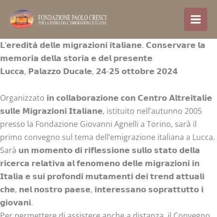
Skip
to
content
𝗟’𝗲𝗿𝗲𝗱𝗶𝘁𝗮̀ 𝗱𝗲𝗹𝗹𝗲 𝗺𝗶𝗴𝗿𝗮𝘇𝗶𝗼𝗻𝗶 𝗶𝘁𝗮𝗹𝗶𝗮𝗻𝗲. 𝗖𝗼𝗻𝘀𝗲𝗿𝘃𝗮𝗿𝗲 𝗹𝗮
𝗺𝗲𝗺𝗼𝗿𝗶𝗮 𝗱𝗲𝗹𝗹𝗮 𝘀𝘁𝗼𝗿𝗶𝗮 𝗲 𝗱𝗲𝗹 𝗽𝗿𝗲𝘀𝗲𝗻𝘁𝗲
𝗟𝘂𝗰𝗰𝗮, 𝗣𝗮𝗹𝗮𝘇𝘇𝗼 𝗗𝘂𝗰𝗮𝗹𝗲, 𝟮𝟰-𝟮𝟱 𝗼𝘁𝘁𝗼𝗯𝗿𝗲 𝟮𝟬𝟮𝟰
Organizzato 𝗶𝗻 𝗰𝗼𝗹𝗹𝗮𝗯𝗼𝗿𝗮𝘇𝗶𝗼𝗻𝗲 𝗰𝗼𝗻 𝗖𝗲𝗻𝘁𝗿𝗼 𝗔𝗹𝘁𝗿𝗲𝗶𝘁𝗮𝗹𝗶𝗲
𝘀𝘂𝗹𝗹𝗲 𝗠𝗶𝗴𝗿𝗮𝘇𝗶𝗼𝗻𝗶 𝗜𝘁𝗮𝗹𝗶𝗮𝗻𝗲, istituito nell’autunno 2005
presso la Fondazione Giovanni Agnelli a Torino, sarà il
primo convegno sul tema dell’emigrazione italiana a Lucca.
Sarà 𝘂𝗻 𝗺𝗼𝗺𝗲𝗻𝘁𝗼 𝗱𝗶 𝗿𝗶𝗳𝗹𝗲𝘀𝘀𝗶𝗼𝗻𝗲 𝘀𝘂𝗹𝗹𝗼 𝘀𝘁𝗮𝘁𝗼 𝗱𝗲𝗹𝗹𝗮
𝗿𝗶𝗰𝗲𝗿𝗰𝗮 𝗿𝗲𝗹𝗮𝘁𝗶𝘃𝗮 𝗮𝗹 𝗳𝗲𝗻𝗼𝗺𝗲𝗻𝗼 𝗱𝗲𝗹𝗹𝗲 𝗺𝗶𝗴𝗿𝗮𝘇𝗶𝗼𝗻𝗶 𝗶𝗻
𝗜𝘁𝗮𝗹𝗶𝗮 𝗲 𝘀𝘂𝗶 𝗽𝗿𝗼𝗳𝗼𝗻𝗱𝗶 𝗺𝘂𝘁𝗮𝗺𝗲𝗻𝘁𝗶 𝗱𝗲𝗶 𝘁𝗿𝗲𝗻𝗱 𝗮𝘁𝘁𝘂𝗮𝗹𝗶
𝗰𝗵𝗲, 𝗻𝗲𝗹 𝗻𝗼𝘀𝘁𝗿𝗼 𝗽𝗮𝗲𝘀𝗲, 𝗶𝗻𝘁𝗲𝗿𝗲𝘀𝘀𝗮𝗻𝗼 𝘀𝗼𝗽𝗿𝗮𝘁𝘁𝘂𝘁𝘁𝗼 𝗶
𝗴𝗶𝗼𝘃𝗮𝗻𝗶.
Per permettere di assistere anche a distanza, il Convegno