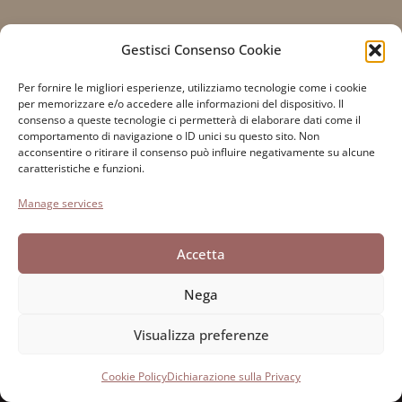
Gestisci Consenso Cookie
Per fornire le migliori esperienze, utilizziamo tecnologie come i cookie
Fondazione Paolo Cresci
per la storia dell’emigrazione
per memorizzare e/o accedere alle informazioni del dispositivo. Il
consenso a queste tecnologie ci permetterà di elaborare dati come il
italiana
comportamento di navigazione o ID unici su questo sito. Non
Cortile Carrara, 1 - 55100 Lucca
acconsentire o ritirare il consenso può influire negativamente su alcune
caratteristiche e funzioni.
Tel 0583 417483/4; Fax 0583 417770
Manage services
Accessibilità
Cookie Policy
Accetta
Dichiarazione sulla Privacy
Nega
Visualizza preferenze
Sviluppato da Directo
Cookie Policy
Dichiarazione sulla Privacy