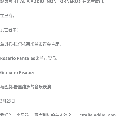
纪录片《ITALIA ADDIO, NON TORNERO》在米兰展出
,
在皇宫。
发言者中：
兰贝托-贝尔托莱
米兰市议会主席、
Rosario Pantaleo
米兰市议员、
Giuliano Pisapia
马西莫-普里维罗的音乐表演
3月29日
我们的一个男孩、
意大利》的主人公之一，"Italia addio, non