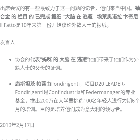
出席会议的有一些最致力于这一问题的记者，他们来自中国。
铀
合金
的
栏目
的
已完成
报纸
"大脑
在
逃避
",
埃莱奥诺拉
卞奇尼
Il Fatto是10年来第一份开始谈论外籍人士的报纸。
发言人
协会的代表"
妈咪
的
大脑
在
逃避
"他们带来了他们作为外
籍人士的父母的证词。
康斯坦茨
帕蒂
由Fondirigenti，项目D20 LEADER。
Fondirigenti是Confindustria和Federmanager的专业
基金，拨出200万在大学里挑选100名年轻人进行为期6个
月的培训。目的是培养他们成为意大利的领导者。
2019年2月17日