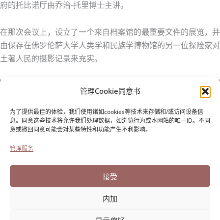
府的托比诺厅由乔治-托里博士主讲。
在那次会议上，设立了一个来自档案馆的最重要文件的展览，并
由保存在佛罗伦萨大学人类学和民族学博物馆的另一位探险家对
土著人民的摄影记录来充实。
管理Cookie同意书
保罗-克雷西基金会
用于意大利移民的历史
为了提供最佳的体验，我们使用诸如cookies等技术来存储和/或访问设备信
Cortile Carrara, 1 - 55100 Lucca
息。同意这些技术将允许我们处理数据，如浏览行为或本网站的唯一ID。不同
意或撤回同意可能会对某些特性和功能产生不利影响。
电话0583 417483/4；传真0583 417770
管理服务
无障碍设施
饼干政策
接受
隐私声明
内加