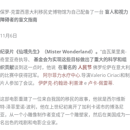
保罗-克雷西意大利移民史博物馆为自己配备了一台
盲人和视力
障碍者的盲文指南
11月6日
纪录片《仙境先生》（Mister Wonderland）。
"由瓦莱里奥-
奇里亚奇执导、
基金会为实现这些目标做出了重大的科学和组
织贡献
谈到这一点时，他说
在著名的
人民节
佛罗伦萨在意大利
的比赛中获得冠军。
阿尔菲力水疗中心
.导演Valerio Ciriaci和制
片人参加了会议。
伊萨克-约翰逊-利普津
e
卢卡-佩雷蒂
.
这部电影重建了一位来自我国的移民的故事，他就是西尔维斯
特-泽菲里诺-波利，他在上世纪初离开了加利卡诺市的博洛尼
亚，从一个小雕像制作者变成了一个雕塑家，然后在美国成为一
名出色的戏剧和电影企业家。